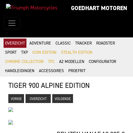
GOEDHART MOTOREN
OVERZICHT
ADVENTURE
CLASSIC
TRACKER
ROADSTER
SPORT
TXP
ICON EDITION
STEALTH EDITION
CHROME COLLECTION
TFC
A2 MODELLEN
CONFIGURATOR
HANDLEIDINGEN
ACCESSOIRES
PROEFRIT
TIGER 900 ALPINE EDITION
VORIGE
OVERZICHT
VOLGENDE