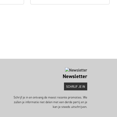
Newsletter
SCHRIJF JE IN
Schrijf je in en ontvang de meest recente promoties. We
zullen je informatie niet delen met een derde partij en je
kan je steeds uitschrijven.